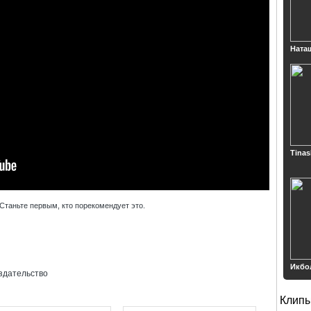
Ната
Tinas
Станьте первым, кто порекомендует это.
Икбо
здательство
Клип