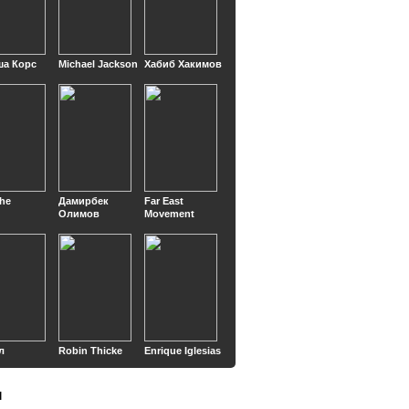
ша Корс
Michael Jackson
Хабиб Хакимов
he
Дамирбек
Far East
Олимов
Movement
л
Robin Thicke
Enrique Iglesias
ы