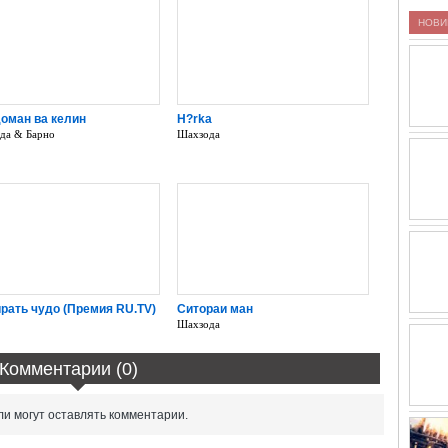
НОВИ
оман ва келин
H?rka
да & Барно
Шахзода
рать чудо (Премия RU.TV)
Ситораи ман
Шахзода
Комментарии (0)
и могут оставлять комментарии.