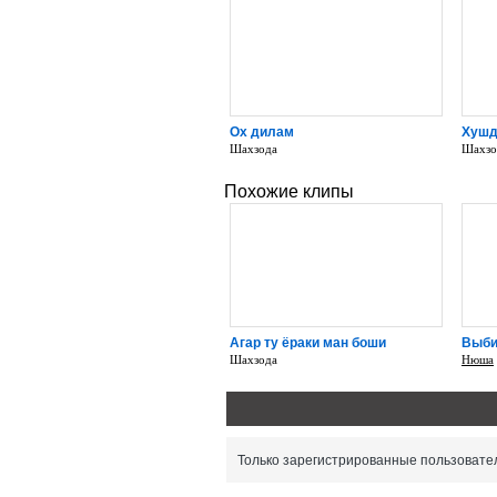
Ох дилам
Хушд
Шахзода
Шахзо
Похожие клипы
Агар ту ёраки ман боши
Выби
Шахзода
Нюша
Только зарегистрированные пользовател