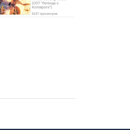
(OST "Легенда о
Коловрате")
8197 просмотров