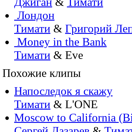
Джиган
&
Тимати
Лондон
Тимати
&
Григорий Ле
Money in the Bank
Тимати
& Eve
Похожие клипы
Напоследок я скажу
Тимати
& L'ONE
Moscow to California (
Сергей Лазарев
&
Тима