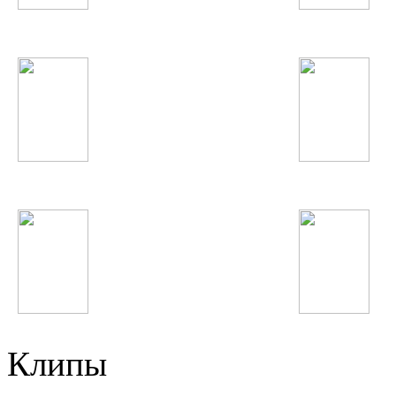
Depeche Mode
Сергей Лазарев
Икбол
Selena Gomez
Наташа Корс
гр. Вазир
Клипы