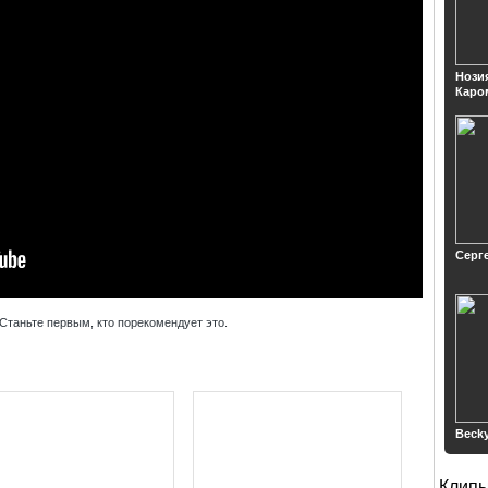
Нози
Каро
Серг
Станьте первым, кто порекомендует это.
Beck
Клип