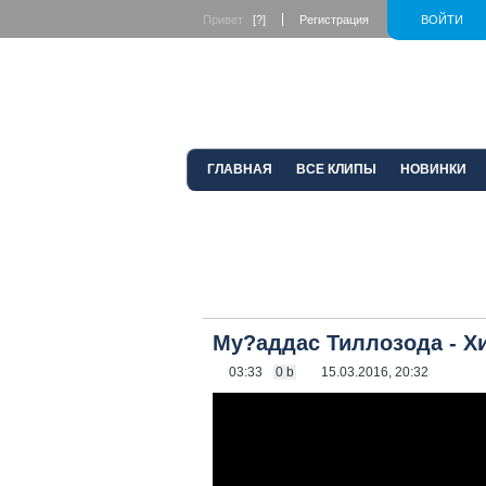
Привет
[?]
Регистрация
ВОЙТИ
ГЛАВНАЯ
ВСЕ КЛИПЫ
НОВИНКИ
Му?аддас Тиллозода - Х
03:33
0 b
15.03.2016, 20:32