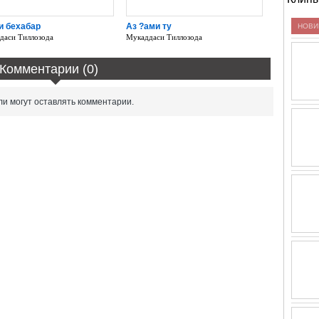
и бехабар
Аз ?ами ту
НОВИ
даси Тиллозода
Мукаддаси Тиллозода
Комментарии (0)
и могут оставлять комментарии.