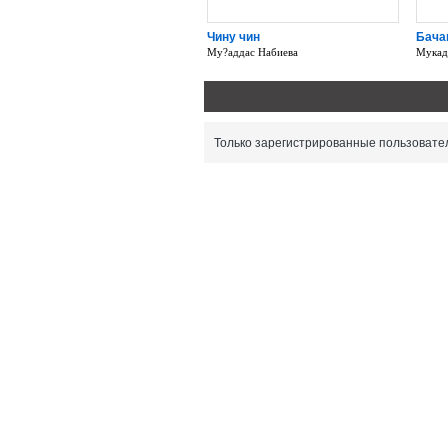
Чину чин
Бача
Му?аддас Набиева
Мукад
Только зарегистрированные пользовател