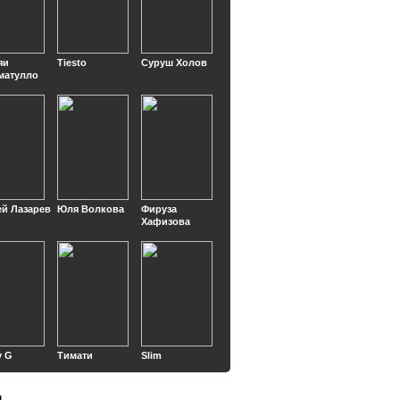
яи
Tiesto
Суруш Холов
матулло
ей Лазарев
Юля Волкова
Фируза
Хафизова
y G
Тимати
Slim
ы