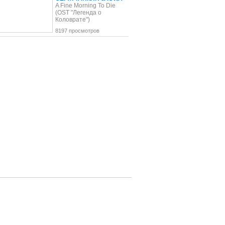
A Fine Morning To Die
(OST "Легенда о
Коловрате")
8197 просмотров