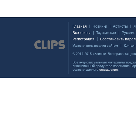
Главная
Новинки
Артисты
Все клипы
Таджикские
Русские
Регистрация
Восстановить парол
Условия пользования сайтом
Контак
© 2014-2015 «Клипы». Все права защищ
Все аудиовизуальные материалы предос
лицензионный продукт во избежание нар
условия данного
соглашения
.