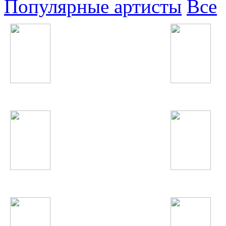
Популярные артисты
Все
Токио
Фарзонаи Хуршед
Guano Apes
Quest Pistols