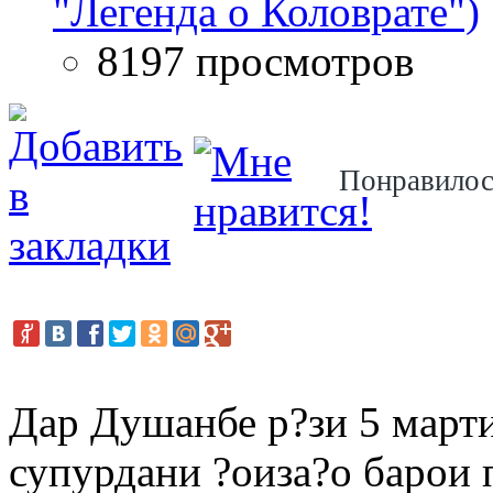
"Легенда о Коловрате")
8197 просмотров
Понравило
Дар Душанбе р?зи 5 март
супурдани ?оиза?о барои