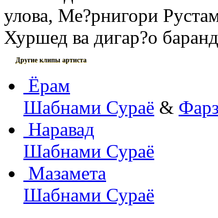
улова, Ме?рнигори Руста
Хуршед ва дигар?о баранд
Другие клипы артиста
Ёрам
Шабнами Сураё
&
Фарз
Наравад
Шабнами Сураё
Мазамета
Шабнами Сураё