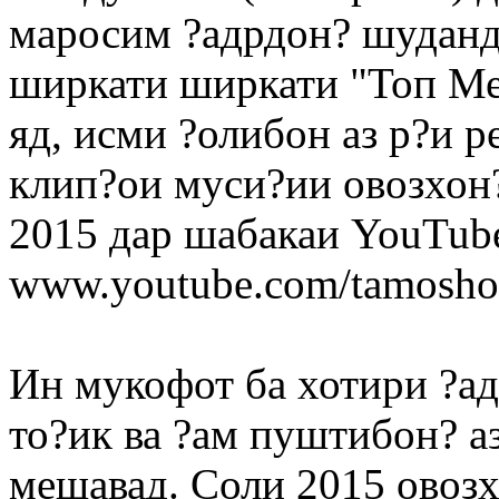
маросим ?адрдон? шуданд.
ширкати ширкати "Топ Мед
яд, исми ?олибон аз р?и
клип?ои муси?ии овозхон
2015 дар шабакаи YouTub
www.youtube.com/tamosho
Ин мукофот ба хотири ?а
то?ик ва ?ам пуштибон? а
мешавад. Соли 2015 овоз