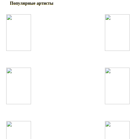
Популярные артисты
Джиган
Наимчони Сайдали
Артур Пирожков
Ситораи Каромату