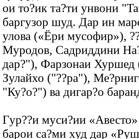
ои то?ик та?ти унвони "T
баргузор шуд. Дар ин ма
улова («Ёри мусофир»), ?
Муродов, Садриддини На
дар?"), Фарзонаи Хуршед 
Зулайхо ("??ра"), Ме?рни
"Ку?о?") ва дигар?о бара
Гур??и муси?ии «Авесто»
барои са?ми худ дар «Руш