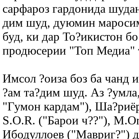
сарфароз гардонида шуданд
дим шуд, дуюмин мароси
буд, ки дар То?икистон б
продюсерии "Топ Медиа" 
Имсол ?оиза боз ба чанд 
?ам та?дим шуд. Аз ?умла
"Гумон кардам"), Ша?риёр
S.O.R. ("Барои ч??"), M.
Ибодуллоев ("Мавриг?") 