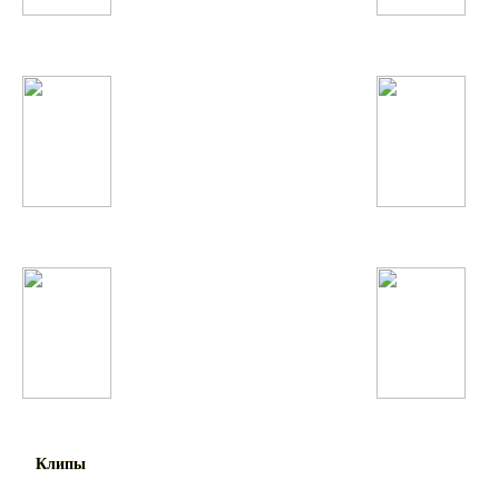
DJ Smash
Мехрнигори Рустам
Хабиба Давлатова
Coldplay
Доминик Джокер
Бахроми Гафури
Клипы