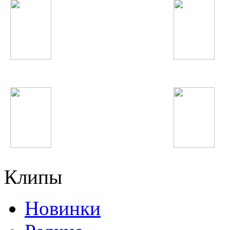
Виктор Цой
Шабнами Сураё
LMFAO
Steve Angello
Клипы
Новинки