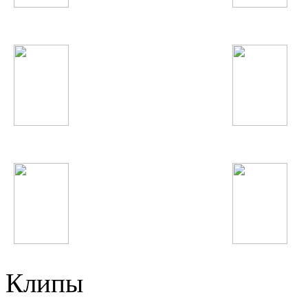
Sia
Александр Ярмак
Мино
Джиган
Taylor Swift
Григорий Лепс
Клипы