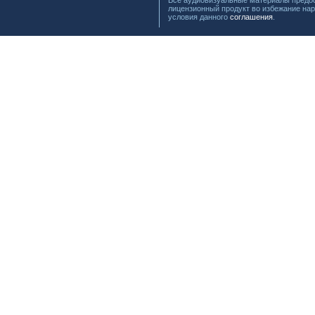
Все аудиовизуальные материалы предос
лицензионный продукт во избежание нар
условия данного
соглашения
.