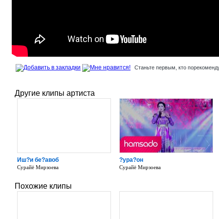
Станьте первым, кто порекоменду
Другие клипы артиста
Иш?и бе?авоб
?ура?он
Сурайё Мирзоева
Сурайё Мирзоева
Похожие клипы