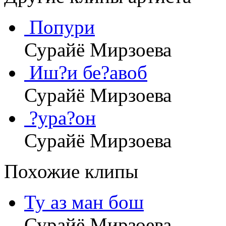
Попури
Сурайё Мирзоева
Иш?и бе?авоб
Сурайё Мирзоева
?ура?он
Сурайё Мирзоева
Похожие клипы
Ту аз ман бош
Сурайё Мирзоева