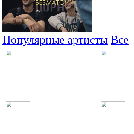
Популярные артисты
Все
Christina Aguilera
Kiesza