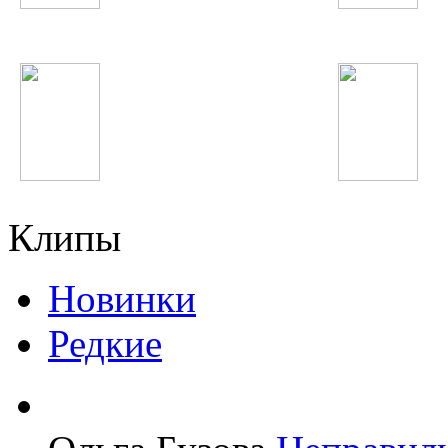
Shahzoda
Нигора Холова
Sia
Maroon 5
Клипы
Новинки
Редкие