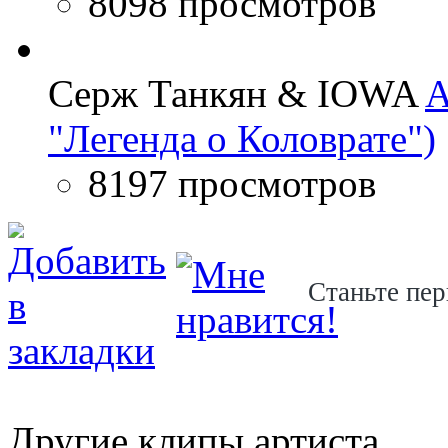
8098 просмотров
Серж Танкян & IOWA
A
"Легенда о Коловрате")
8197 просмотров
Станьте пер
Другие клипы артиста