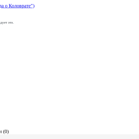
да о Коловрате")
дует это.
 (0)