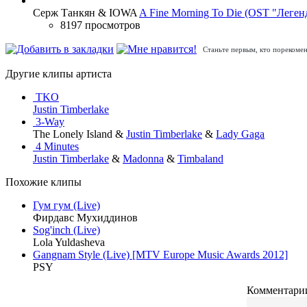
Серж Танкян & IOWA
A Fine Morning To Die (OST "Леген
8197 просмотров
Станьте первым, кто порекомен
Другие клипы артиста
TKO
Justin Timberlake
3-Way
The Lonely Island &
Justin Timberlake
&
Lady Gaga
4 Minutes
Justin Timberlake
&
Madonna
&
Timbaland
Похожие клипы
Гум гум (Live)
Фирдавс Мухиддинов
Sog'inch (Live)
Lola Yuldasheva
Gangnam Style (Live) [MTV Europe Music Awards 2012]
PSY
Комментарии