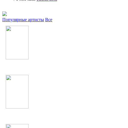
Популярные артисты
Все
Дискотека Авария
Иракли