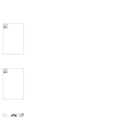
Calvin Harris
Макс Барских