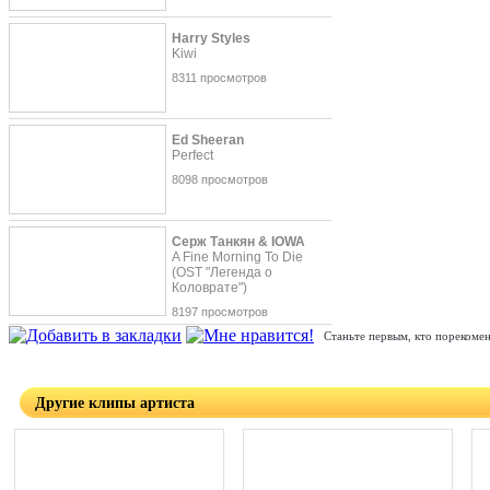
Harry Styles
Kiwi
8311 просмотров
Ed Sheeran
Perfect
8098 просмотров
Серж Танкян & IOWA
A Fine Morning To Die
(OST "Легенда о
Коловрате")
8197 просмотров
Станьте первым, кто порекомен
Другие клипы артиста