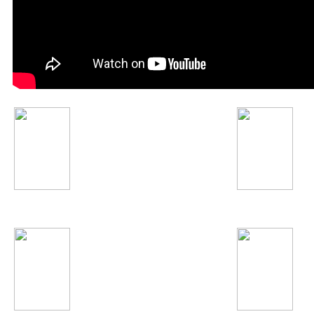
Дима Билан
Марсель