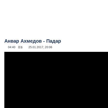
Анвар Ахмедов
- Падар
04:40
0 b
25.01.2017, 20:06