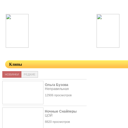
Nickelback
Виктор Цой
Avicii
Charli XCX
Клипы
НОВИНКИ
РЕДКИЕ
Ольга Бузова
Неправильная
12906 просмотров
Ночные Снайперы
ЦОЙ
8820 просмотров