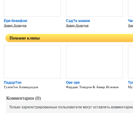
Ёри бевафои
Сад?а шавам
Ча
Анвар Ахмедов
Анвар Ахмедов
Ан
Похожие клипы
Падар?он
Оре оре
Ту
Гулом?он Алламуродов
Фирдавс Темуров & Анвар Исломов
Му
Комментарии (0)
Только зарегистрированные пользователи могут оставлять комментарии