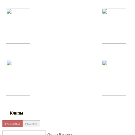
Полина Гагарина
David Guetta
Far East Movement
Rammstein
Клипы
НОВИНКИ
РЕДКИЕ
Ольга Бузова