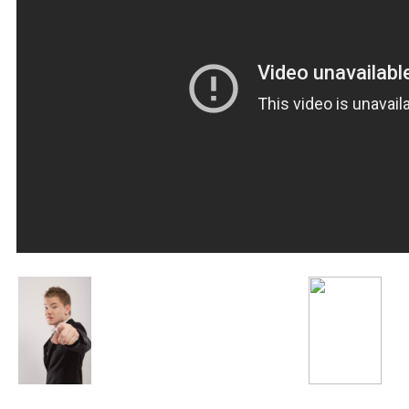
DJ Smash
Жасмин