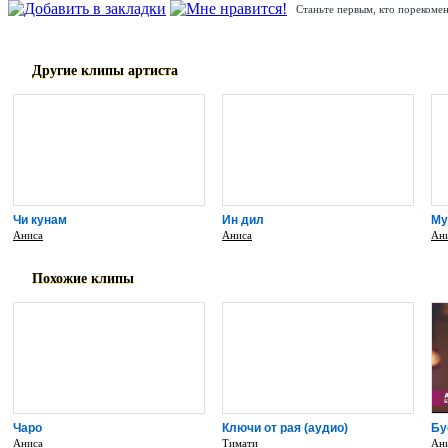
Станьте первым, кто порекомен
Другие клипы артиста
Чи кунам
Ин дил
Му
Аниса
Аниса
Ан
Похожие клипы
Чаро
Ключи от рая (аудио)
Бу
Аниса
Тимати
Ан