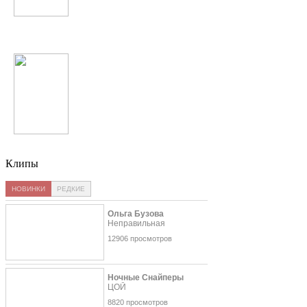
Баха-84
Анжелика Варум
Клипы
НОВИНКИ
РЕДКИЕ
Ольга Бузова
Неправильная
12906 просмотров
Ночные Снайперы
ЦОЙ
8820 просмотров