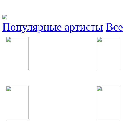
Популярные артисты
Все
БиС
Kiesza
Фариштаи Фурайдон
Олим Вохидов