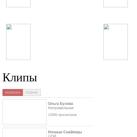
БИ-2
Bahh Tee
Big Time Rush
Садриддин
Клипы
НОВИНКИ
РЕДКИЕ
Ольга Бузова
Неправильная
12906 просмотров
Ночные Снайперы
ЦОЙ