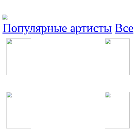
Популярные артисты
Все
Бьянка
БиС
James Blunt
Spice Girls