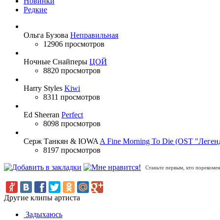
Новинки
Редкие
Ольга Бузова
Неправильная
12906 просмотров
Ночные Снайперы
ЦОЙ
8820 просмотров
Harry Styles
Kiwi
8311 просмотров
Ed Sheeran
Perfect
8098 просмотров
Серж Танкян & IOWA
A Fine Morning To Die (OST "Леген
8197 просмотров
Станьте первым, кто порекомен
Другие клипы артиста
Задыхаюсь