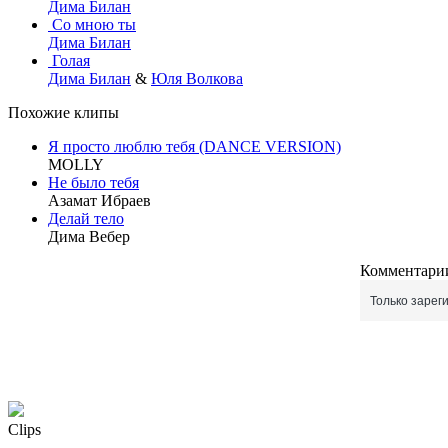
Дима Билан
Со мною ты
Дима Билан
Голая
Дима Билан
&
Юля Волкова
Похожие клипы
Я просто люблю тебя (DANCE VERSION)
MOLLY
Не было тебя
Азамат Ибраев
Делай тело
Дима Вебер
Комментарии
Только зарег
Clips