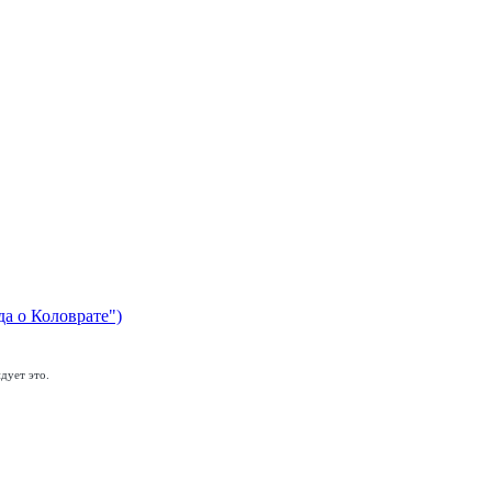
да о Коловрате")
дует это.