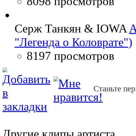
8098 просмотров
Серж Танкян & IOWA
A
"Легенда о Коловрате")
8197 просмотров
Станьте пер
Другие клипы артиста