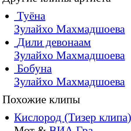
Туёна
Зулайхо Махмадшоева
Дили девонаам
Зулайхо Махмадшоева
Бобуна
Зулайхо Махмадшоева
Похожие клипы
Кислород (Тизер клипа
Мот &
ВИА Гра