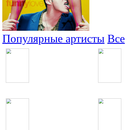
Популярные артисты
Все
БиС
Bahh Tee