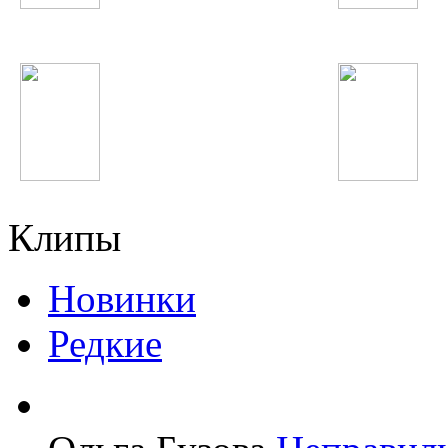
Полина Гагарина
Валерий Меладзе
In This Moment
Ellie Goulding
Клипы
Новинки
Редкие