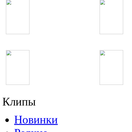
Imagine Dragons
Pitbull
Дамирбек Олимов
Юлдуз Усманова
Клипы
Новинки