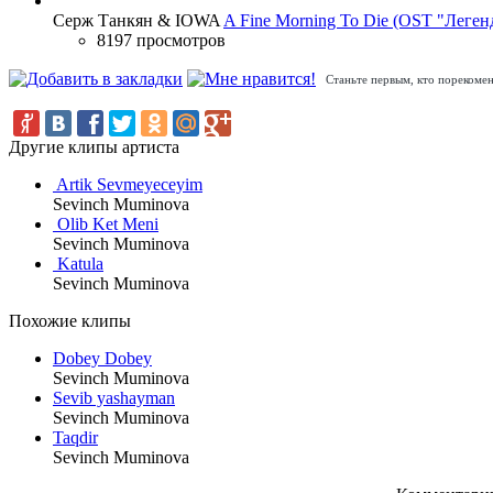
Серж Танкян & IOWA
A Fine Morning To Die (OST "Леген
8197 просмотров
Станьте первым, кто порекомен
Другие клипы артиста
Artik Sevmeyeceyim
Sevinch Muminova
Olib Ket Meni
Sevinch Muminova
Katula
Sevinch Muminova
Похожие клипы
Dobey Dobey
Sevinch Muminova
Sevib yashayman
Sevinch Muminova
Taqdir
Sevinch Muminova