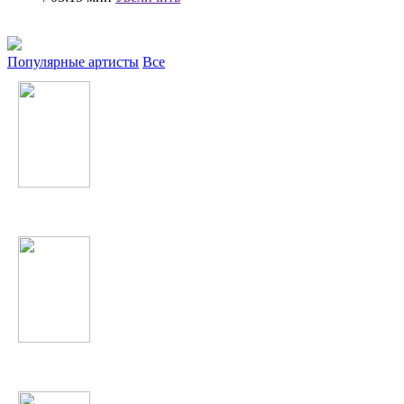
Популярные артисты
Все
Robin Thicke
Натали