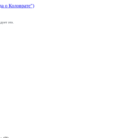
да о Коловрате")
дует это.