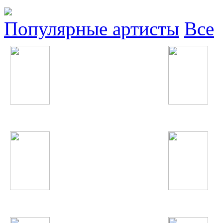
Популярные артисты
Все
NikitA
Ludacris
Дискотека Авария
Анжелика Варум