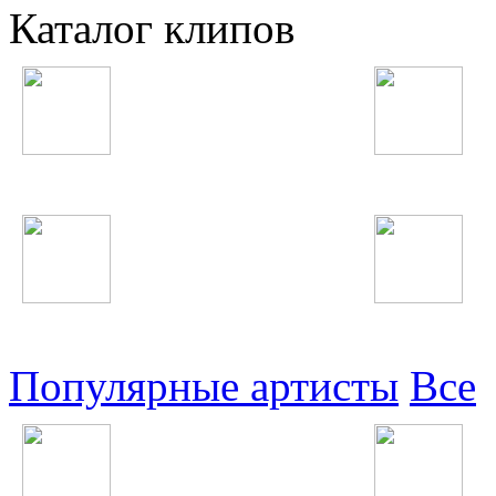
Каталог клипов
Таджикские
Русские
Узбекские
Восточные
Популярные артисты
Все