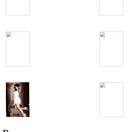
Nickelback
Madonna
Quest Pistols
Икбол
Shahzoda
Винтаж