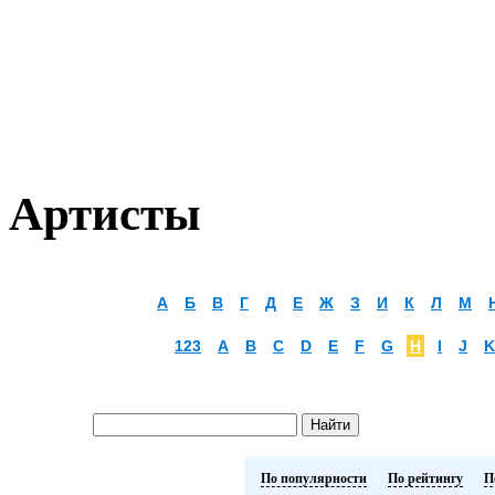
Артисты
А
Б
В
Г
Д
Е
Ж
З
И
К
Л
М
123
A
B
C
D
E
F
G
H
I
J
K
По популярности
По рейтингу
П