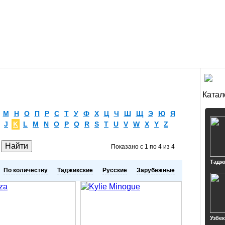
Катал
М
Н
О
П
Р
С
Т
У
Ф
Х
Ц
Ч
Ш
Щ
Э
Ю
Я
J
K
L
M
N
O
P
Q
R
S
T
U
V
W
X
Y
Z
Показано с 1 по 4 из 4
Тадж
По количеству
Таджикские
Русские
Зарубежные
Узбе