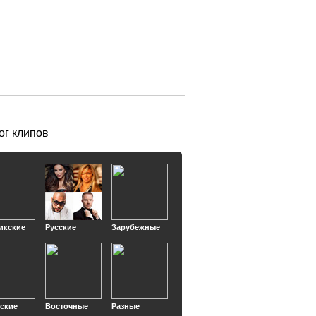
ог клипов
икские
Русские
Зарубежные
кские
Восточные
Разные