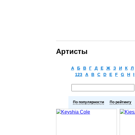
Артисты
А
Б
В
Г
Д
Е
Ж
З
И
К
Л
123
A
B
C
D
E
F
G
H
I
По популярности
По рейтингу