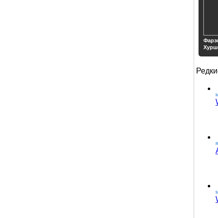
Фарз
Хурш
Редки
M
M