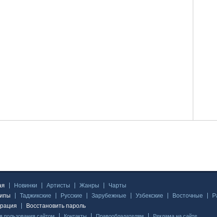
ая
Новинки
Артисты
Жанры
Чарты
липы
Таджикские
Русские
Зарубежные
Узбекские
Восточные
Р
трация
Восстановить пароль
я пользования сайтом
Контакты
Правообладателям
Реклама на сайте