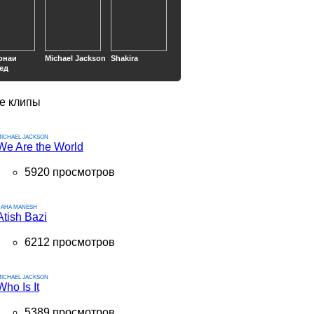
онаи
Michael Jackson
Shakira
ед
е клипы
ICHAEL JACKSON
We Are the World
5920 просмотров
RAHA MANESH
Atish Bazi
6212 просмотров
ICHAEL JACKSON
Who Is It
5389 просмотров