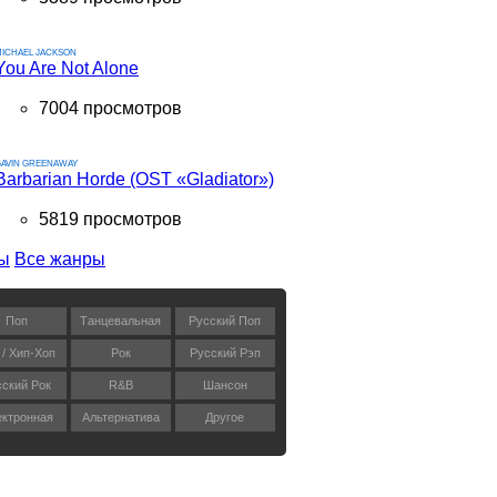
ICHAEL JACKSON
You Are Not Alone
7004 просмотров
AVIN GREENAWAY
Barbarian Horde (OST «Gladiator»)
5819 просмотров
ы
Все жанры
Поп
Танцевальная
Русский Поп
 / Хип-Хоп
Рок
Русский Рэп
сский Рок
R&B
Шансон
ктронная
Альтернатива
Другое