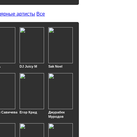
ярные артисты
Все
A
DJ Juicy M
Sak Noel
 Савичева
Егор Крид
Джурабек
Муродов