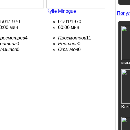
Kylie Minogue
Попул
1/01/1970
01/01/1970
0:00 мин
00:00 мин
росмотров
4
Просмотров
11
ейтинг
0
Рейтинг
0
тзывов
0
Отзывов
0
Nikit
Юлия