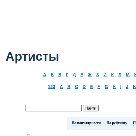
Артисты
А
Б
В
Г
Д
Е
Ж
З
И
К
Л
М
123
A
B
C
D
E
F
G
H
I
J
K
По популярности
По рейтингу
П