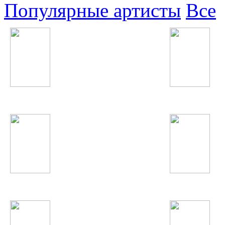
Популярные артисты
Все
Gorillaz
Шухрати Расул
Токио
T.I.