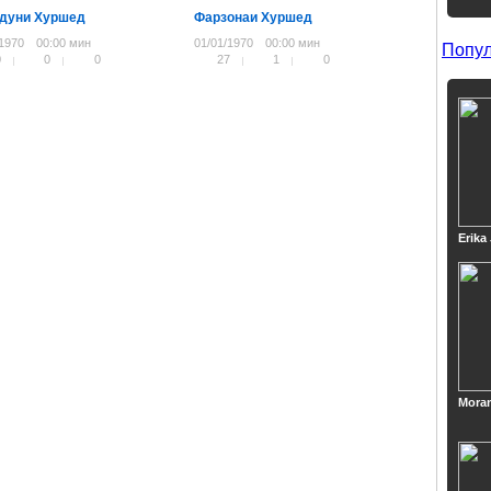
дуни Хуршед
Фарзонаи Хуршед
/1970
00:00 мин
01/01/1970
00:00 мин
Попул
0
0
0
27
1
0
Erika
Mora