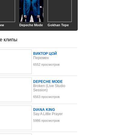
им
Depeche Mode
Gokhan Tepe
е клипы
ВИКТОР ЦОЙ
Перемен
6552 просмотров
DEPECHE MODE
Broken (Live Studio
Session)
6563 просмотров
DIANA KING
Say A Little Prayer
5986 просмотров