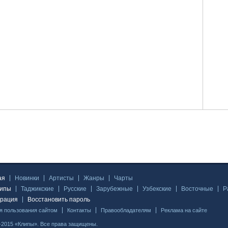
ая
Новинки
Артисты
Жанры
Чарты
липы
Таджикские
Русские
Зарубежные
Узбекские
Восточные
Р
трация
Восстановить пароль
я пользования сайтом
Контакты
Правообладателям
Реклама на сайте
-2015 «Клипы». Все права защищены.