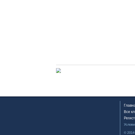
Главн
Все к
Регис
Услови
© 2014