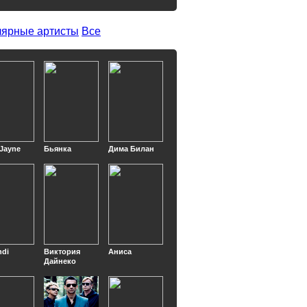
ярные артисты
Все
 Jayne
Бьянка
Дима Билан
ndi
Виктория
Аниса
Дайнеко