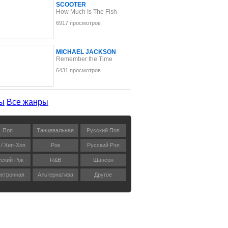
SCOOTER
How Much Is The Fish
6917 просмотров
MICHAEL JACKSON
Remember the Time
6431 просмотров
ы
Все жанры
Поп
Танцевальная
Русский Поп
 / Хип-Хоп
Рок
Русский Рэп
сский Рок
R&B
Шансон
ктронная
Альтернатива
Другое