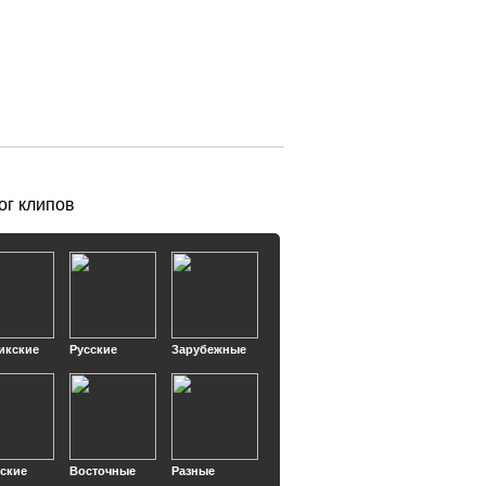
ог клипов
икские
Русские
Зарубежные
кские
Восточные
Разные