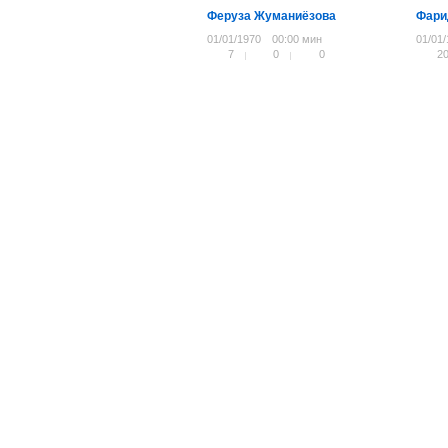
Феруза Жуманиёзова
Фари
01/01/1970
00:00 мин
01/01
7
0
0
2