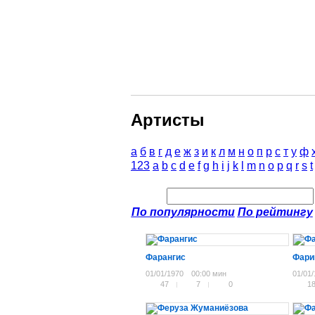
Артисты
а
б
в
г
д
е
ж
з
и
к
л
м
н
о
п
р
с
т
у
ф
123
a
b
c
d
e
f
g
h
i
j
k
l
m
n
o
p
q
r
s
t
По популярности
По рейтингу
Фарангис
Фари
01/01/1970
00:00 мин
01/01
47
7
0
1