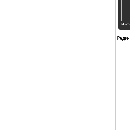
МакS
Редки