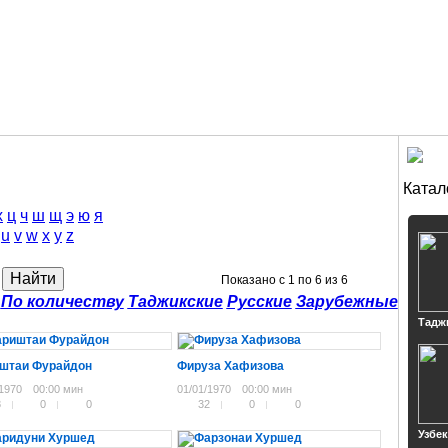
Катал
х
ц
ч
ш
щ
э
ю
я
u
v
w
x
y
z
Показано с 1 по 6 из 6
По количеству
Таджикские
Русские
Зарубежные
Тадж
штаи Фурайдон
Фируза Хафизова
/1970
00:00 мин
01/01/1970
00:00 мин
8
0
0
32
0
0
Узбе