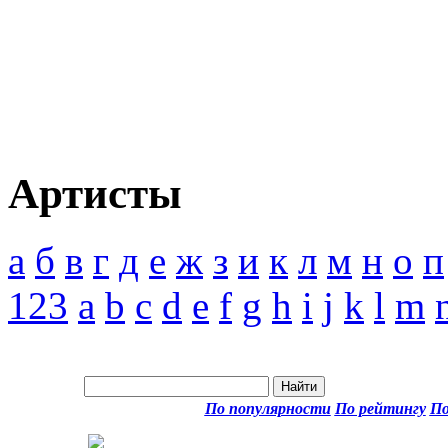
Артисты
а
б
в
г
д
е
ж
з
и
к
л
м
н
о
п
123
a
b
c
d
e
f
g
h
i
j
k
l
m
По популярности
По рейтингу
По