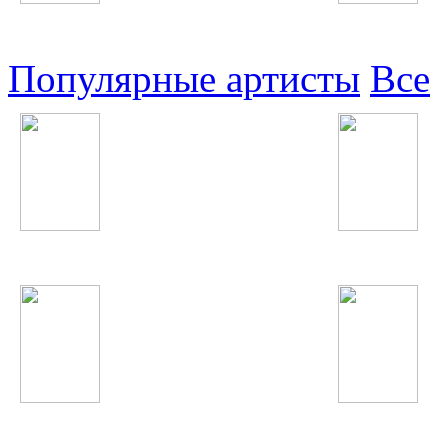
Узбекские
Восточные
Популярные артисты
Все
DJ Juicy M
Шабнами Сураё
БИ-2
Юля Волкова