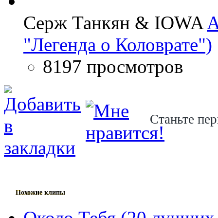
Серж Танкян & IOWA
A
"Легенда о Коловрате")
8197 просмотров
Станьте пер
Похожие клипы
Около Тебя (20 лучших 