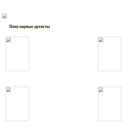
Популярные артисты
Rayhon
Джонибек Муродов
Becky G
Big Time Rush