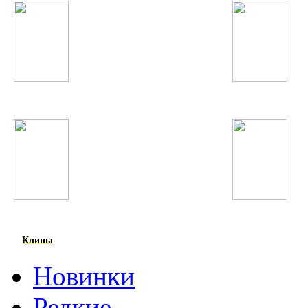
Shahram Solati
Икбол
James Blunt
Наимчони Сайдали
Клипы
Новинки
Редкие