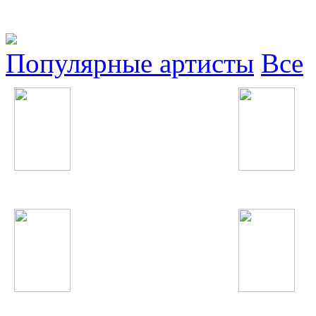
Популярные артисты
Все
Anastacia
Inna
Виктор Цой
Шухрати Расул