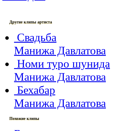
Другие клипы артиста
Свадьба
Манижа Давлатова
Номи туро шунида
Манижа Давлатова
Бехабар
Манижа Давлатова
Похожие клипы