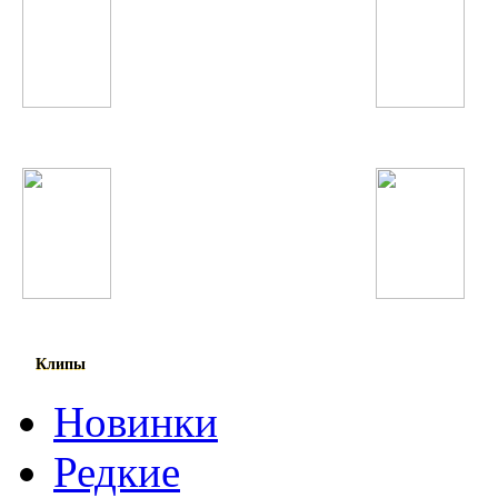
T-Pain
Tinashe
Зулайхо Махмадшоева
Виктория Дайнеко
Клипы
Новинки
Редкие