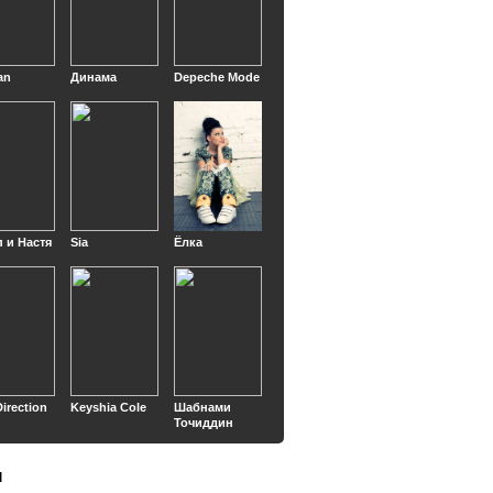
an
Динама
Depeche Mode
 и Настя
Sia
Ёлка
irection
Keyshia Cole
Шабнами
Точиддин
ы