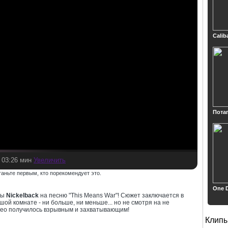
Calib
Потап
/ 03:26 мин
Увеличить
таньте первым, кто порекомендует это.
One D
пы
Nickelback
на песню "This Means War"! Сюжет заключается в
ьшой комнате - ни больше, ни меньше... но не смотря на не
ео получилось взрывным и захватывающим!
Клип