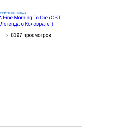
ЕРЖ ТАНКЯН & IOWA
A Fine Morning To Die (OST
"Легенда о Коловрате")
8197 просмотров