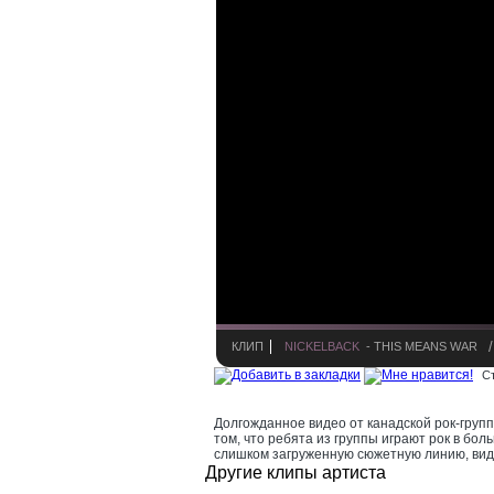
КЛИП
NICKELBACK
- THIS MEANS WAR
С
Долгожданное видео от канадской рок-груп
том, что ребята из группы играют рок в бол
слишком загруженную сюжетную линию, вид
Другие клипы артиста