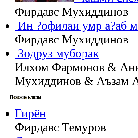
Фирдавс Мухиддинов
Ин ?офилаи умр а?аб м
Фирдавс Мухиддинов
Зодруз муборак
Илхом Фармонов & Анв
Мухиддинов & Аъзам 
Похожие клипы
Гирён
Фирдавс Темуров