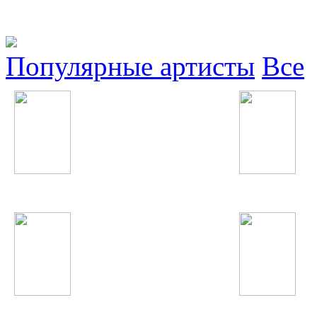
Популярные артисты
Все
Tiesto
Серебро
Kylie Minogue
Фарангис