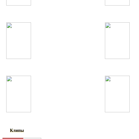
Austin Mahone
Катя Лель
Динама
Fergie
Lena Katina
Шабнами Точиддин
Клипы