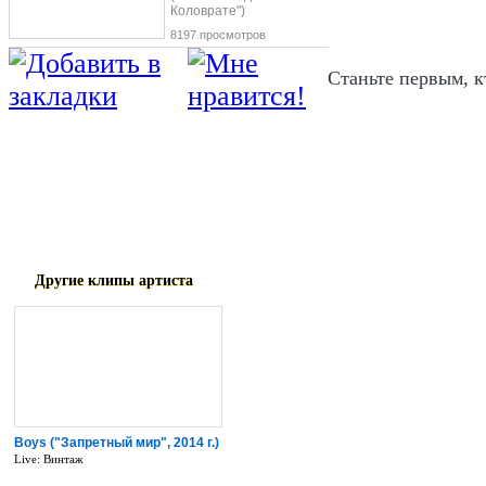
Коловрате")
8197 просмотров
Станьте первым, к
Автор музыки - Романоф А., Сахаров А
Автор слов - Сахаров А., Романоф А.
Другие клипы артиста
Boys ("Запретный мир", 2014 г.)
Live: Винтаж