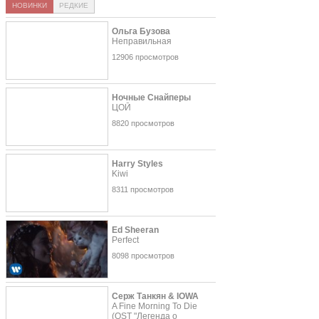
НОВИНКИ
РЕДКИЕ
Ольга Бузова
Неправильная
12906 просмотров
Ночные Снайперы
ЦОЙ
8820 просмотров
Harry Styles
Kiwi
8311 просмотров
Ed Sheeran
Perfect
8098 просмотров
Серж Танкян & IOWA
A Fine Morning To Die
(OST "Легенда о