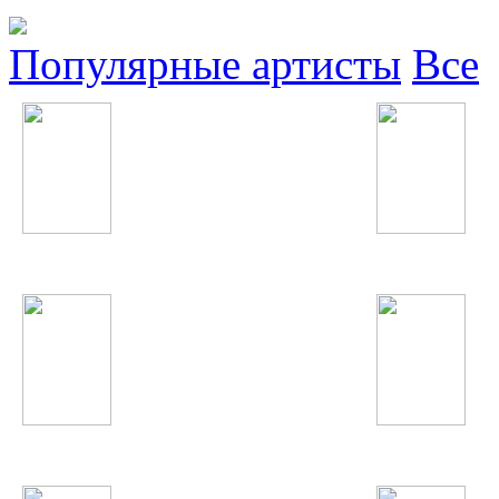
Популярные артисты
Все
Винтаж
Ёлка
Влад Соколовский
Нюша