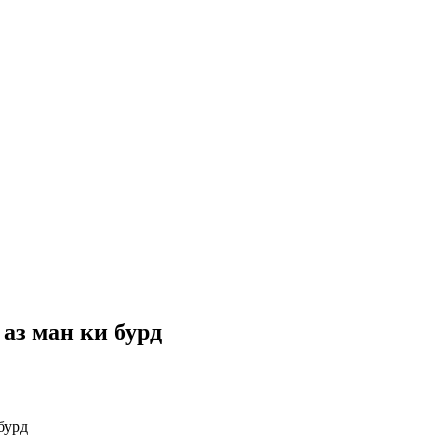
 аз ман ки бурд
бурд