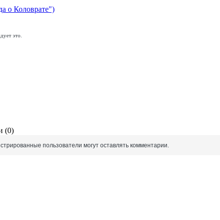
да о Коловрате")
дует это.
 (0)
истрированные пользователи могут оставлять комментарии.