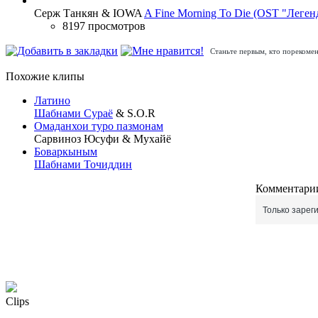
Серж Танкян & IOWA
A Fine Morning To Die (OST "Леген
8197 просмотров
Станьте первым, кто порекомен
Похожие клипы
Латино
Шабнами Сураё
& S.O.R
Омаданхои туро пазмонам
Сарвиноз Юсуфи & Мухайё
Боваркыным
Шабнами Точиддин
Комментарии
Только зарег
Clips