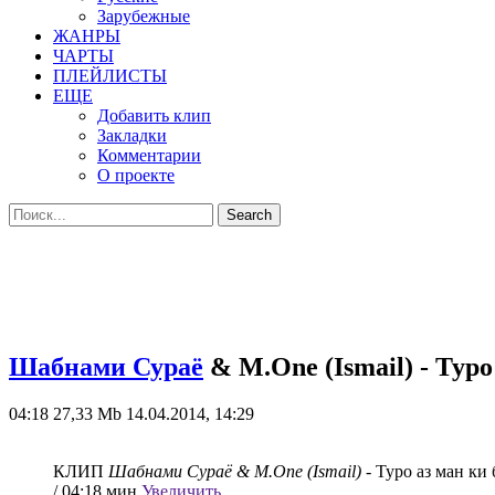
Зарубежные
ЖАНРЫ
ЧАРТЫ
ПЛЕЙЛИСТЫ
ЕЩЕ
Добавить клип
Закладки
Комментарии
О проекте
Шабнами Сураё
& M.One (Ismail) - Туро
04:18
27,33 Mb
14.04.2014, 14:29
КЛИП
Шабнами Сураё & M.One (Ismail)
- Туро аз ман ки 
/ 04:18 мин
Увеличить