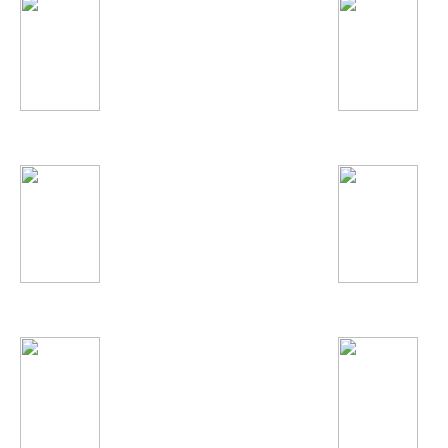
Анастасия Волочкова
DJ Smash
Аниса
Влад Соколовский