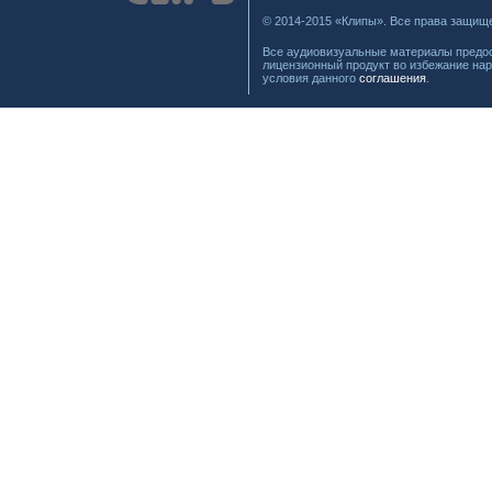
© 2014-2015 «Клипы». Все права защищ
Все аудиовизуальные материалы предос
лицензионный продукт во избежание нар
условия данного
соглашения
.