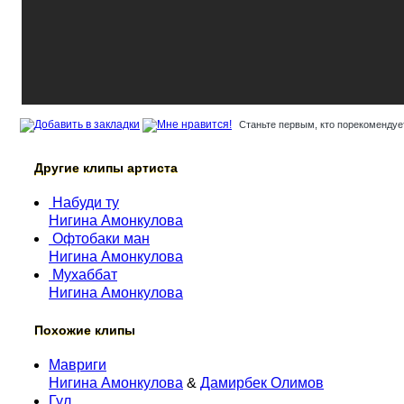
Станьте первым, кто порекомендует
Другие клипы артиста
Набуди ту
Нигина Амонкулова
Офтобаки ман
Нигина Амонкулова
Мухаббат
Нигина Амонкулова
Похожие клипы
Мавриги
Нигина Амонкулова
&
Дамирбек Олимов
Гул