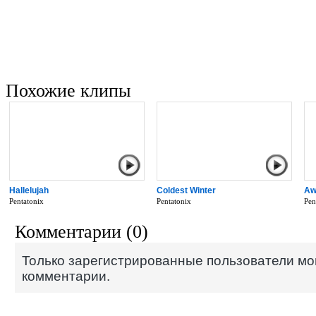
лонгплея. Первые два по большей част
каверов известных хитов, тогда как тр
оригинальных композиций.
Похожие клипы
Hallelujah
Coldest Winter
Aw
Pentatonix
Pentatonix
Pen
Комментарии (0)
Только зарегистрированные пользователи мо
комментарии.