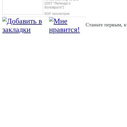
(OST "Легенда о
Коловрате")
8197 просмотров
Станьте первым, к
Известная американская а капельная г
сняла видео на кавер-версию известног
записи трека, а также съемках ролика
правообладательница и первая исполн
оригинальной композиции, популярней
кантри-исполнительница Долли (Dolly 
Впервые песня увидела мир в 1973 году
самых знаменитых в карьере Долли. Е