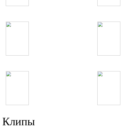
Beyonce
Нервы
Виктор Цой
LMFAO
OneRepublic
гр. Вазир
Клипы