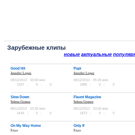
Зарубежные клипы
новые
актуальные
популяр
Good Hit
Papi
Jennifer Lopez
Jennifer Lopez
08/12/2013
03:00 мин
08/12/2013
05:26 мин
2167
0
0
1885
0
0
Slow Down
Flaunt Magazine
Selena Gomez
Selena Gomez
08/12/2013
03:30 мин
08/12/2013
03:00 мин
1643
0
0
1673
0
0
On My Way Home
Only If
Enya
Enya