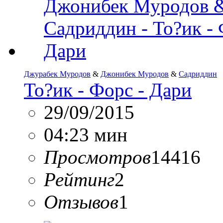
Джурабек Муродов
&
Джонибек Муродов
&
Садриддин
То?ик - Форс - Дари
29/09/2015
04:23 мин
Просмотров
14416
Рейтинг
2
Отзывов
1