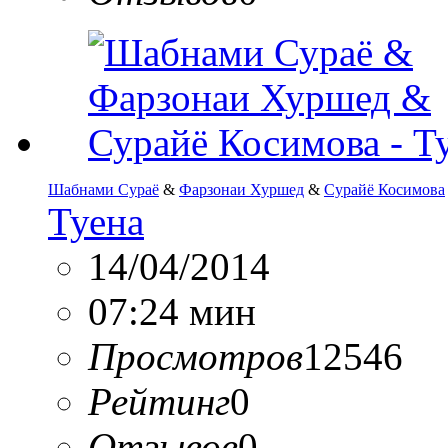
Шабнами Сураё
&
Фарзонаи Хуршед
&
Сурайё Косимова
Туена
14/04/2014
07:24 мин
Просмотров
12546
Рейтинг
0
Отзывов
0