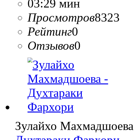
03:29 мин
Просмотров
8323
Рейтинг
0
Отзывов
0
Зулайхо Махмадшоева
Духтараки Фархори