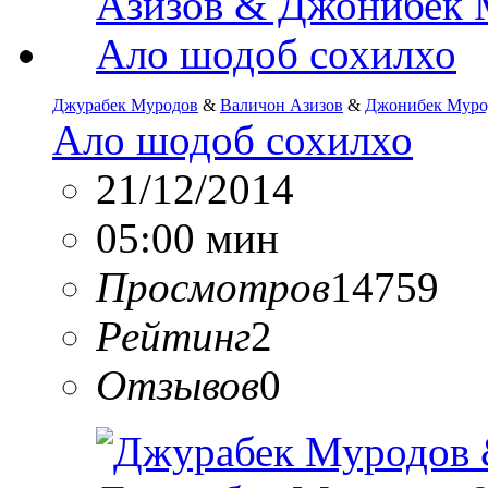
Джурабек Муродов
&
Валичон Азизов
&
Джонибек Муро
Ало шодоб сохилхо
21/12/2014
05:00 мин
Просмотров
14759
Рейтинг
2
Отзывов
0