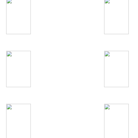
Ёлка
Сергей Лазарев
Hardwell
Ани Лорак