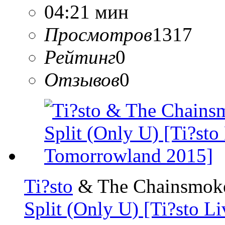
04:21 мин
Просмотров
1317
Рейтинг
0
Отзывов
0
Ti?sto
& The Chainsmok
Split (Only U) [Ti?sto 