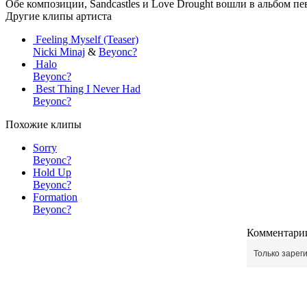
Обе композиции, Sandcastles и Love Drought вошли в альбом пе
Другие клипы артиста
Feeling Myself (Teaser)
Nicki Minaj
&
Beyonc?
Halo
Beyonc?
Best Thing I Never Had
Beyonc?
Похожие клипы
Sorry
Beyonc?
Hold Up
Beyonc?
Formation
Beyonc?
Комментарии
Только зарег