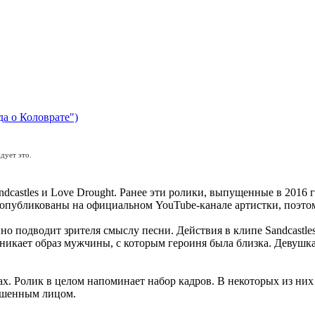
да о Коловрате")
дует это.
dcastles и Love Drought. Ранее эти ролики, выпущенные в 2016 
 опубликованы на официальном YouTube-канале артистки, поэто
о подводит зрителя смыслу песни. Действия в клипе Sandcastles
зникает образ мужчины, с которым героиня была близка. Девушк
ах. Ролик в целом напоминает набор кадров. В некоторых из них
рашенным лицом.