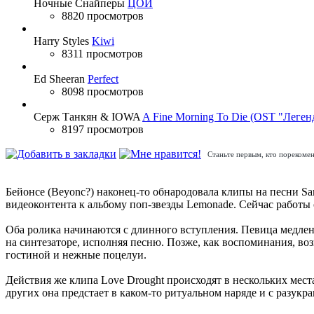
Ночные Снайперы
ЦОЙ
8820 просмотров
Harry Styles
Kiwi
8311 просмотров
Ed Sheeran
Perfect
8098 просмотров
Серж Танкян & IOWA
A Fine Morning To Die (OST "Леген
8197 просмотров
Станьте первым, кто порекомен
Бейонсе (Beyonc?) наконец-то обнародовала клипы на песни San
видеоконтента к альбому поп-звезды Lemonade. Сейчас работы
Оба ролика начинаются с длинного вступления. Певица медленн
на синтезаторе, исполняя песню. Позже, как воспоминания, во
гостиной и нежные поцелуи.
Действия же клипа Love Drought происходят в нескольких мест
других она предстает в каком-то ритуальном наряде и с разук