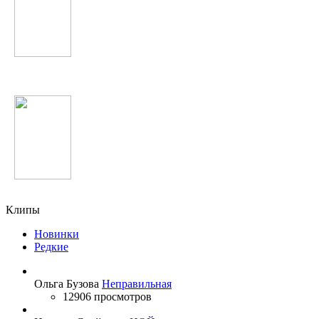
БигБэта
Lana Del Rey
Клипы
Новинки
Редкие
Ольга Бузова
Неправильная
12906 просмотров