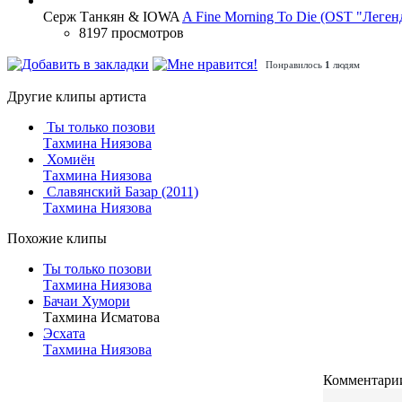
Серж Танкян & IOWA
A Fine Morning To Die (OST "Леген
8197 просмотров
Понравилось
1
людям
Другие клипы артиста
Ты только позови
Тахмина Ниязова
Хомиён
Тахмина Ниязова
Славянский Базар (2011)
Тахмина Ниязова
Похожие клипы
Ты только позови
Тахмина Ниязова
Бачаи Хумори
Тахмина Исматова
Эсхата
Тахмина Ниязова
Комментарии