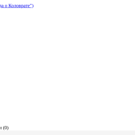
да о Коловрате")
 (0)