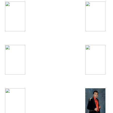
Charli XCX
Анастасия Волочко
Винтаж
Gorillaz