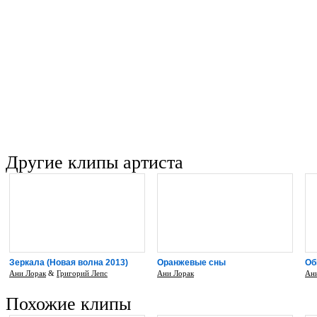
человеком, о эмоциях, которые пережи
моменты. Не самый качественный клип
другими видео певицы, это получилось
простоватым) с лихвой компенсируетс
чувственным исполнением - песня с пе
за живое, и не отпускает до самого ко
Другие клипы артиста
Зеркала (Новая волна 2013)
Оранжевые сны
Об
Ани Лорак
&
Григорий Лепс
Ани Лорак
Ан
Похожие клипы