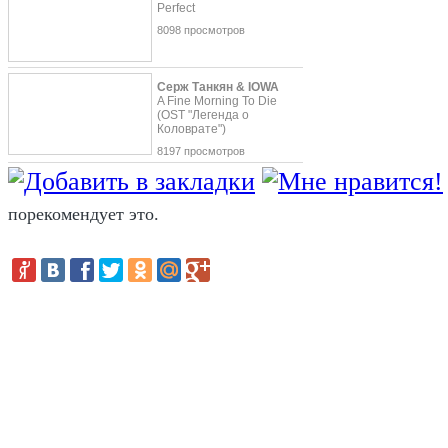
Perfect
8098 просмотров
Серж Танкян & IOWA
A Fine Morning To Die
(OST "Легенда о
Коловрате")
8197 просмотров
порекомендует это.
В 2013 году талантливая украинская п
Лорак
выпустила очередной хит - пес
Новинка пришлась по душе слушателям
высокие места во многих музыкальных
рассказывает о тяжести расставания 