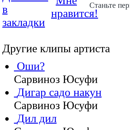
Станьте пер
Другие клипы артиста
Оши?
Сарвиноз Юсуфи
Дигар садо накун
Сарвиноз Юсуфи
Дил дил