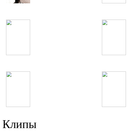
Жанна Фриске
Юрий Шатунов
Quest Pistols
Банд'Эрос
Пающие трусы
Maroon 5
Клипы