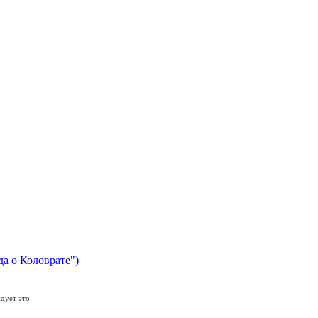
да о Коловрате")
дует это.