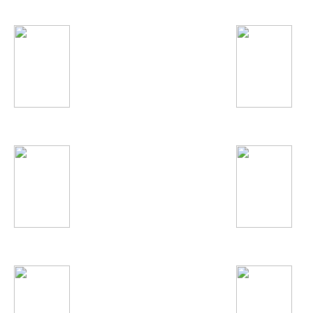
Jennifer Lopez
Slim
БиС
Наташа Корс