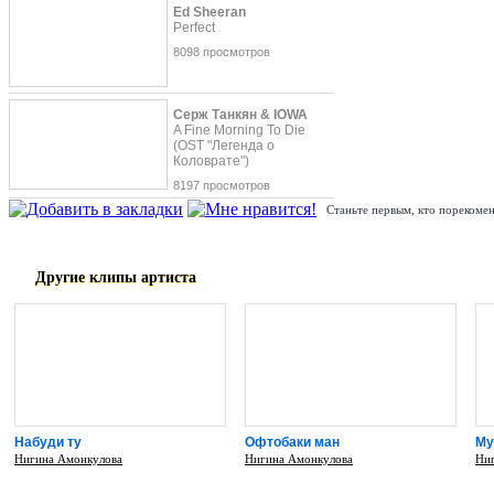
Ed Sheeran
Perfect
8098 просмотров
Серж Танкян & IOWA
A Fine Morning To Die
(OST "Легенда о
Коловрате")
8197 просмотров
Станьте первым, кто порекомен
Другие клипы артиста
Набуди ту
Офтобаки ман
Му
Нигина Амонкулова
Нигина Амонкулова
Ни